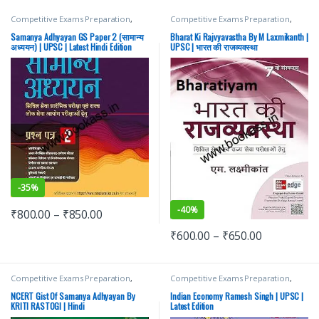
Competitive Exams Preparation
,
Competitive Exams Preparation
,
Mains
,
McGraw Hill
,
Miscellaneous
,
Mains
,
McGraw Hill
,
Miscellaneous
,
Prelims
,
SSC
,
State PSC
,
Top Picks
,
Prelims
,
SSC
,
State PSC
,
Top Picks
,
Samanya Adhyayan GS Paper 2 (सामान्य
Bharat Ki Rajvyavastha By M Laxmikanth |
Top Picks By Aspirants
,
UPSC
Top Picks By Aspirants
,
UPSC
अध्ययन) | UPSC | Latest Hindi Edition
UPSC | भारत की राजव्यवस्था
-
35%
-
40%
₹
800.00
–
₹
850.00
₹
600.00
–
₹
650.00
Competitive Exams Preparation
,
Competitive Exams Preparation
,
Mains
,
McGraw Hill
,
Miscellaneous
,
Mains
,
McGraw Hill
,
Miscellaneous
,
Prelims
,
SSC
,
State PSC
,
Top Picks
,
Prelims
,
SSC
,
State PSC
,
Top Picks
,
NCERT Gist Of Samanya Adhyayan By
Indian Economy Ramesh Singh | UPSC |
Top Picks By Aspirants
,
UPSC
Top Picks By Aspirants
,
UPSC
KRITI RASTOGI | Hindi
Latest Edition