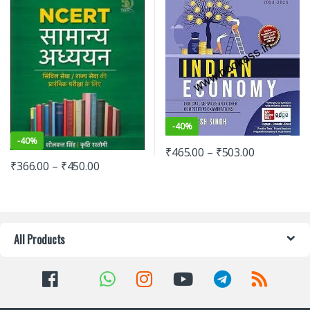
-
40%
-
40%
₹
465.00
–
₹
503.00
₹
366.00
–
₹
450.00
All Products