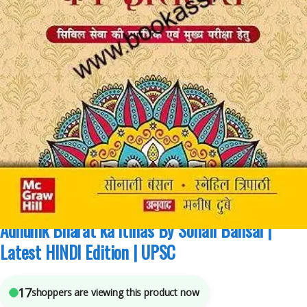
Competitive Exams Preparation
,
Mains
,
McGraw Hill
,
Miscellaneous
,
Prelims
,
SSC
,
State PSC
,
Top Picks
,
Top Picks By Aspirants
,
UPSC
4
sold in the last 24 hours
Adhunik Bharat ka Itihas By Sonali Bansal |
Latest HINDI Edition | UPSC
17
shoppers are viewing this product now