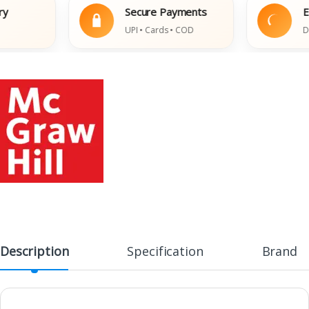
Secure Payments
Easy 
UPI • Cards • COD
Damage
Description
Specification
Brand