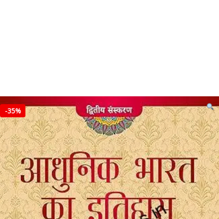
-
35%