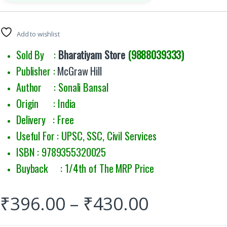
Add to wishlist
Sold By :
Bharatiyam Store
(9888039333)
Publisher :
McGraw Hill
Author : Sonali Bansal
Origin : India
Delivery : Free
Useful For : UPSC, SSC, Civil Services
ISBN : 9789355320025
Buyback : 1/4th of The MRP Price
₹
396.00
–
₹
430.00