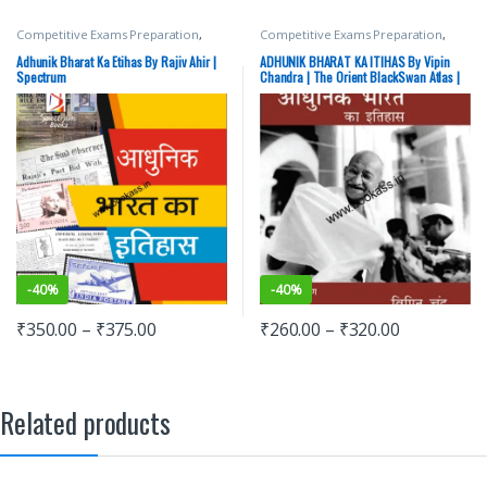
Competitive Exams Preparation
,
Competitive Exams Preparation
,
DELHI (UT) Exams
,
HARYANA GOVT
Hindi Medium
,
Orientblackswan
,
Exams
,
Himachal Pradesh Govt.
Prelims
,
SSC
,
State PSC
,
Top Picks
,
Adhunik Bharat Ka Etihas By Rajiv Ahir |
ADHUNIK BHARAT KA ITIHAS By Vipin
Exams
,
Hindi Medium
,
Mains
,
Top Picks By Aspirants
,
UPSC
Spectrum
Chandra | The Orient BlackSwan Atlas |
Prelims
,
Punjab GOVT. Exams
,
Hindi Edition
Spectrum Publication
,
SSC
,
State
PSC
,
Study Notes
,
Top Picks
,
Top
Picks By Aspirants
,
UPSC
-
40%
-
40%
₹
350.00
–
₹
375.00
₹
260.00
–
₹
320.00
Related products